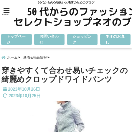
50代からの心地良いお洒落のためのブログ
menu
トップペー
お問い合わ
ショッピン
ネオのお直
ジ
せ
グ
し
ホーム
新着&商品情報
穿きやすくて合わせ易いチェックの
綺麗めクロップドワイドパンツ
2023年10月26日
2023年10月25日