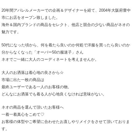
20年間アパレルメーカーでの企画＆デザイナーを経て、2004年大阪府豊中
市にお店をオープン致しました。
海外＆国内ブランドの商品をセレクト、他店と競合の少ない商品がネオの
魅力です。
50代になった頃から、何を着たら良いのか何処で洋服を買ったら良いのか
分からなくなった「オーバー50の服迷子」さん
ネオでご一緒に大人のコーディネートを考えませんか。
大人のお洒落は着心地の良さから☆
市場に出た一枚の商品は
最終ユーザーである一人のお客様の物。
どんなにお洒落でも着る人が心地良くなければ意味がない。
ネオの商品を選んで頂いたお客様へ
一着一着真心をこめて♡
お客様の体型やご希望に合わせたお直しやリメイクをさせて頂いておりま
す。