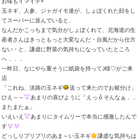
お味もイマイチ×
玉ネギ、人参、ジャガイモ達が、しょぼくれた顔をし
てスーパーに並んでいると、
なんだかこっちまで気分がしょぼくれて、北海道の生
産者さんはきっともっと大変なんだ・台風だから仕方
ない・と、謙虚に野菜の気持ちになっていたところ
へ．．．
一昨日、なにやら重そうに紙袋を持ってJ様♡がご来
店
「これね、淡路の玉ネギ
送って来たのでお裾分け」
ひえ～～
あまりの喜びように「えっ
そんなぁ．．
またまたぁ」
いえいえ
あまりにタイムリーで本当に感激したんで
す
どっしりプリプリのあま～い玉ネギ
謙虚な気持ちは