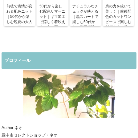
前後で表情が変
50代から楽し
ナチュラルなチ
肩の力を抜いて
わる配色ニット
む配色サマーニ
ェックが映える
美しく｜前後配
｜50代から楽
ット｜ギマ加工
｜黒スカートで
色のカットワン
しむ晩夏の大人
で涼しく着映え
楽しむ50代か
ピースで楽しむ
カジュアルコー
る大人の夏コー
らの晩夏初秋の
50代からの晩
デ
デ
着回しコーデ
夏コーデ
プロフィール
Author:ネオ
豊中市セレクトショップ・ネオ