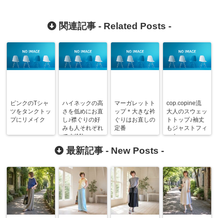
関連記事 -
Related Posts
-
ピンクのTシャ
ハイネックの高
マーガレットト
cop.copine流
ツをタンクトッ
さを低めにお直
ップ＊大きな衿
大人のスウェッ
プにリメイク
し♪襟ぐりの好
ぐりはお直しの
トトップ♪袖丈
みも人それぞれ
定番
もジャストフィ
です(^^)v
ット
最新記事 -
New Posts
-