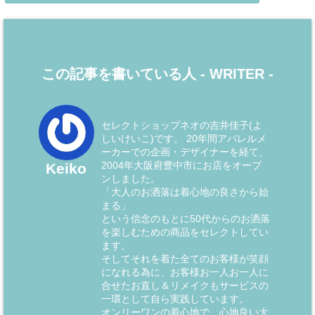
この記事を書いている人 -
WRITER
-
セレクトショップネオの吉井佳子(よ
しいけいこ)です。 20年間アパレルメ
ーカーでの企画・デザイナーを経て、
2004年大阪府豊中市にお店をオープ
Keiko
ンしました。
「大人のお洒落は着心地の良さから始
まる」
という信念のもとに50代からのお洒落
を楽しむための商品をセレクトしてい
ます。
そしてそれを着た全てのお客様が笑顔
になれる為に、お客様お一人お一人に
合せたお直し＆リメイクもサービスの
一環として自ら実践しています。
オンリーワンの着心地で、心地良い大