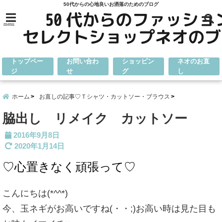
50代からの心地良いお洒落のためのブログ
menu
トップペー
お問い合わ
ショッピン
ネオのお直
ジ
せ
グ
し
ホーム
お直しの記事♡Ｔシャツ・カットソー・ブラウス
脇出し リメイク カットソー
2016年9月8日
2020年1月14日
♡心置きなく頑張って♡
こんにちは(*^^*)
今、玉ネギがお高いですね(・・;)お高い時は見た目も