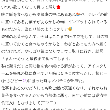
いつい欲しくなって買って帰り
晩ご飯を食べながら冷蔵庫の中にあるあれ
や、テレビの前
に置いてあるお菓子があらかじめ頭にインプットされている
ものだから、当たり前のようにクリア
袋物のお菓子なんて、今日はここまで!って封をして、目の前
に置いておくと食べちゃうからと、わざとあっちの方へ置く
のだけれど、やっぱり気になりウロウロ取りに行き、結局
「ま,いっか」と最後まで食べてしまう。
私は凝りだすと同じ物を食べ続ける癖があって、アイスクリ
ームを毎晩の様に食べていた時は５キロ位太ったし、柿ピー
(わさびピー
)に凝った時はメバチコが出来た。
仕事もあるのでどうしても晩ご飯は夜遅くなり、それからお
菓子を食べてるんだから当然体に悪く、何年か前には逆流性
食道炎にもなりまして(￣▽￣;)