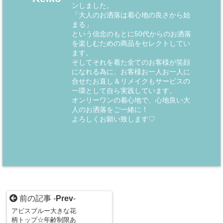
ンしました。
「大人のお洒落は着心地の良さから始
まる」
という信念のもとに50代からのお洒落
を楽しむための商品をセレクトしてい
ます。
そしてそれを着た全てのお客様が笑顔
になれる為に、お客様お一人お一人に
合せたお直し＆リメイクもサービスの
一環として自ら実践しています。
オンリーワンの着心地で、心地良い大
人のお洒落をご一緒に！
よろしくお願い致します♡
前の記事 -
Prev
-
アビスブルー大きな花
柄トップ☆年齢制限あ