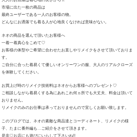
市場に出た一枚の商品は
最終ユーザーである一人のお客様の物。
どんなにお洒落でも着る人が心地良くなければ意味がない。
ネオの商品を選んで頂いたお客様へ
一着一着真心をこめて♡
お客様の体型やご希望に合わせたお直しやリメイクをさせて頂いておりま
す。
ご自分に合った着易くて優しいオンリーワンの服、大人のリアルクローズ
を体験してください。
お買上げ時のリメイク技術料はネオからお客様へのプレゼント♡
ご相談しながら着易くする為にあれこれ何ヵ所でも大丈夫、料金は頂いて
おりません。
リメイクのみのお仕事は承っておりませんので宜しくお願い致します。
このブログでは、ネオの素敵な商品達とコーディネート、リメイクの様
子、たまに番外編も…ご紹介をさせて頂きます。
是非♡お店にも遊びにいらして下さいね!!