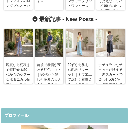
トシフォンのロ
す♡
フラワープリン
く見えないリネ
ングプルオーバ
トワンピース
ン100％のヒッ
ー
プが隠れるカッ
トソー
最新記事 -
New Posts
-
晩夏から初秋ま
前後で表情が変
50代から楽し
ナチュラルなチ
で着回せる50
わる配色ニット
む配色サマーニ
ェックが映える
代からのシアー
｜50代から楽
ット｜ギマ加工
｜黒スカートで
なボタニカル柄
しむ晩夏の大人
で涼しく着映え
楽しむ50代か
ワンピースコー
カジュアルコー
る大人の夏コー
らの晩夏初秋の
デ
デ
デ
着回しコーデ
プロフィール