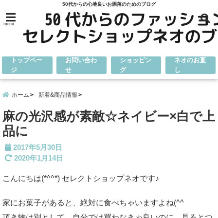
50代からの心地良いお洒落のためのブログ
menu
トップペー
お問い合わ
ショッピン
ネオのお直
ジ
せ
グ
し
ホーム
新着&商品情報
麻の光沢感が素敵☆ネイビー×白で上
品に
2017年5月30日
2020年1月14日
こんにちは(*^^*) セレクトショップネオです♪
家にお菓子があると、絶対に食べちゃいますよね(^^ゞ
頂き物は別として、自分では買わなきゃ良いのに、見るとつ