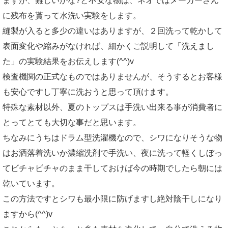
ますが、難しいかな?と不安な物は、ネオではメーカーさん
に残布を貰って水洗い実験をします。
縫製が入ると多少の違いはありますが、２回洗って乾かして
表面変化や縮みがなければ、細かくご説明して「洗えまし
た」の実験結果をお伝えします(^^)v
検査機関の正式なものではありませんが、そうするとお客様
も安心ですし丁寧に洗おうと思って頂けます。
特殊な素材以外、夏のトップスは手洗い出来る事が消費者に
とってとても大切な事だと思います。
ちなみにうちはドラム型洗濯機なので、シワになりそうな物
はお洒落着洗いか濃縮洗剤で手洗い、夜に洗って軽くしぼっ
てビチャビチャのまま干しておけば今の時期でしたら朝には
乾いています。
この方法ですとシワも最小限に防げますし絶対陰干しになり
ますから(^^)v