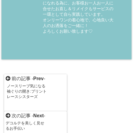
になれる為に、お客様お一人お一人に
合せたお直し＆リメイクもサービスの
一環として自ら実践しています。
オンリーワンの着心地で、心地良い大
人のお洒落をご一緒に！
よろしくお願い致します♡
前の記事 -
Prev
-
ノースリーブ気になる
袖ぐりの開き:プリント
レースシスターズ
次の記事 -
Next
-
デコルテを美しく見せ
るお手伝い