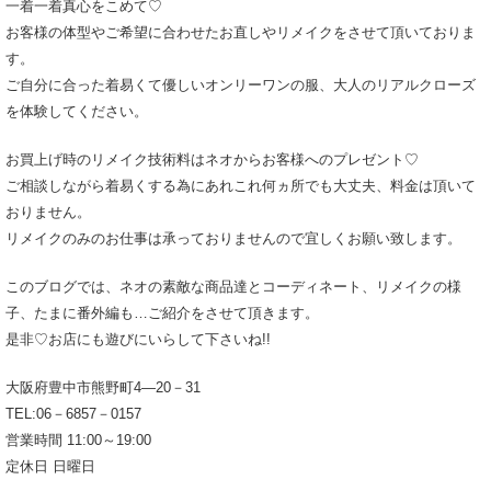
一着一着真心をこめて♡
お客様の体型やご希望に合わせたお直しやリメイクをさせて頂いておりま
す。
ご自分に合った着易くて優しいオンリーワンの服、大人のリアルクローズ
を体験してください。
お買上げ時のリメイク技術料はネオからお客様へのプレゼント♡
ご相談しながら着易くする為にあれこれ何ヵ所でも大丈夫、料金は頂いて
おりません。
リメイクのみのお仕事は承っておりませんので宜しくお願い致します。
このブログでは、ネオの素敵な商品達とコーディネート、リメイクの様
子、たまに番外編も…ご紹介をさせて頂きます。
是非♡お店にも遊びにいらして下さいね!!
大阪府豊中市熊野町4―20－31
TEL:06－6857－0157
営業時間 11:00～19:00
定休日 日曜日