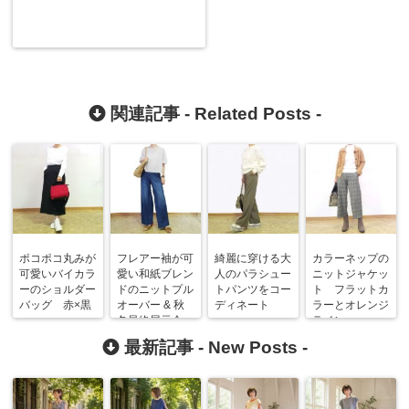
関連記事 -
Related Posts
-
ポコポコ丸みが
フレアー袖が可
綺麗に穿ける大
カラーネップの
可愛いバイカラ
愛い和紙ブレン
人のパラシュー
ニットジャケッ
ーのショルダー
ドのニットプル
トパンツをコー
ト フラットカ
バッグ 赤×黒
オーバー & 秋
ディネート
ラーとオレンジ
冬最終展示会
ライン
最新記事 -
New Posts
-