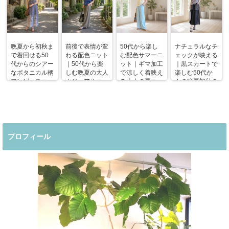
晩夏から初秋ま
前後で表情が変
50代から楽し
ナチュラルなチ
で着回せる50
わる配色ニット
む配色サマーニ
ェックが映える
代からのシアー
｜50代から楽
ット｜ギマ加工
｜黒スカートで
なボタニカル柄
しむ晩夏の大人
で涼しく着映え
楽しむ50代か
ワンピースコー
カジュアルコー
る大人の夏コー
らの晩夏初秋の
デ
デ
デ
着回しコーデ
プロフィール