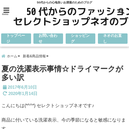
50代からの心地良いお洒落のためのブログ
menu
トップペー
お問い合わ
ショッピン
ネオのお直
ジ
せ
グ
し
ホーム
新着&商品情報
夏の洗濯表示事情☆ドライマークが
多い訳
2017年6月10日
2020年1月14日
こんにちは(*^^*) セレクトショップネオです♪
商品に付いている洗濯表示、今の季節になると敏感になりま
す。