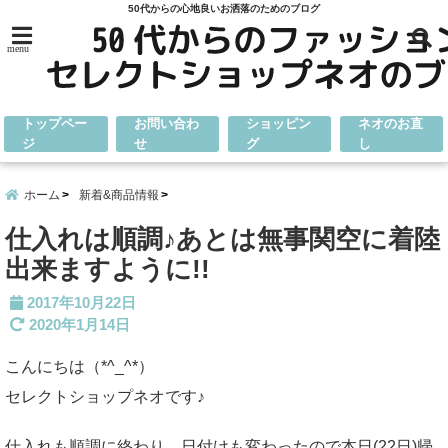
50代からの心地良いお洒落のためのブログ
menu
トップペー
お問い合わ
ショッピン
ネオのお直
ジ
せ
グ
し
ホーム
新着&商品情報
仕入れは順調♪あとは無事関空に着陸
出来ますように!!
2017年10月22日
2020年1月14日
こんにちは（*^_^*）
セレクトショップネオです♪
仕入れも順調に終わり、日付けも変わったので本日(22日)帰