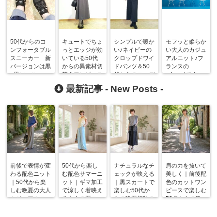
50代からのコ
キュートでちょ
シンプルで暖か
モフッと柔らか
ンフォータブル
っとエッジが効
い♪ネイビーの
い大人のカジュ
スニーカー 新
いている50代
クロップドワイ
アルニット♪フ
バージョンは黒
からの異素材切
ドパンツ＆50
ランスの
×黒ソール
替えワンピース
代からのコーデ
odemaiです
最新記事 -
New Posts
-
前後で表情が変
50代から楽し
ナチュラルなチ
肩の力を抜いて
わる配色ニット
む配色サマーニ
ェックが映える
美しく｜前後配
｜50代から楽
ット｜ギマ加工
｜黒スカートで
色のカットワン
しむ晩夏の大人
で涼しく着映え
楽しむ50代か
ピースで楽しむ
カジュアルコー
る大人の夏コー
らの晩夏初秋の
50代からの晩
デ
デ
着回しコーデ
夏コーデ