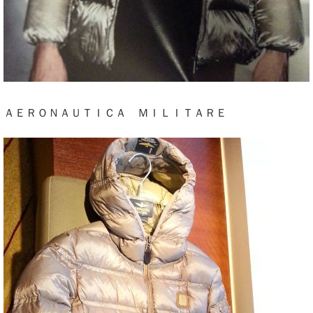
ＡＥＲＯＮＡＵＴＩＣＡ ＭＩＬＩＴＡＲＥ