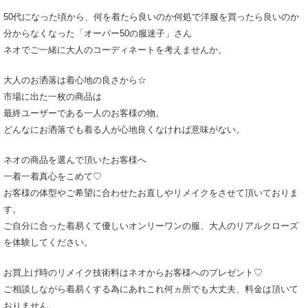
50代になった頃から、何を着たら良いのか何処で洋服を買ったら良いのか
分からなくなった「オーバー50の服迷子」さん
ネオでご一緒に大人のコーディネートを考えませんか。
大人のお洒落は着心地の良さから☆
市場に出た一枚の商品は
最終ユーザーである一人のお客様の物。
どんなにお洒落でも着る人が心地良くなければ意味がない。
ネオの商品を選んで頂いたお客様へ
一着一着真心をこめて♡
お客様の体型やご希望に合わせたお直しやリメイクをさせて頂いておりま
す。
ご自分に合った着易くて優しいオンリーワンの服、大人のリアルクローズ
を体験してください。
お買上げ時のリメイク技術料はネオからお客様へのプレゼント♡
ご相談しながら着易くする為にあれこれ何ヵ所でも大丈夫、料金は頂いて
おりません。