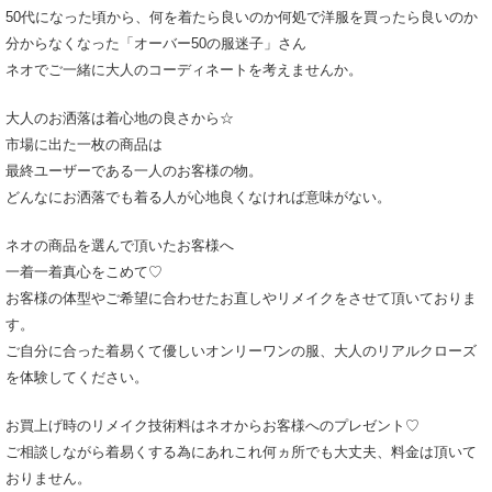
50代になった頃から、何を着たら良いのか何処で洋服を買ったら良いのか
分からなくなった「オーバー50の服迷子」さん
ネオでご一緒に大人のコーディネートを考えませんか。
大人のお洒落は着心地の良さから☆
市場に出た一枚の商品は
最終ユーザーである一人のお客様の物。
どんなにお洒落でも着る人が心地良くなければ意味がない。
ネオの商品を選んで頂いたお客様へ
一着一着真心をこめて♡
お客様の体型やご希望に合わせたお直しやリメイクをさせて頂いておりま
す。
ご自分に合った着易くて優しいオンリーワンの服、大人のリアルクローズ
を体験してください。
お買上げ時のリメイク技術料はネオからお客様へのプレゼント♡
ご相談しながら着易くする為にあれこれ何ヵ所でも大丈夫、料金は頂いて
おりません。