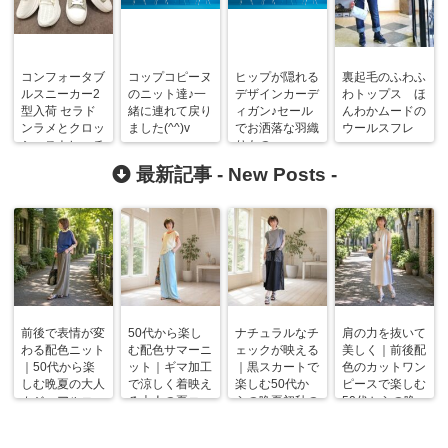
コンフォータブ
コップコピーヌ
ヒップが隠れる
裏起毛のふわふ
ルスニーカー2
のニット達♪一
デザインカーデ
わトップス ほ
型入荷 セラド
緒に連れて戻り
ィガン♪セール
んわかムードの
ンラメとクロッ
ました(^^)v
でお洒落な羽織
ウールスフレ
シェストレッチ
りもの
& 50代からの
最新記事 -
New Posts
-
マイコーディネ
ート
前後で表情が変
50代から楽し
ナチュラルなチ
肩の力を抜いて
わる配色ニット
む配色サマーニ
ェックが映える
美しく｜前後配
｜50代から楽
ット｜ギマ加工
｜黒スカートで
色のカットワン
しむ晩夏の大人
で涼しく着映え
楽しむ50代か
ピースで楽しむ
カジュアルコー
る大人の夏コー
らの晩夏初秋の
50代からの晩
デ
デ
着回しコーデ
夏コーデ