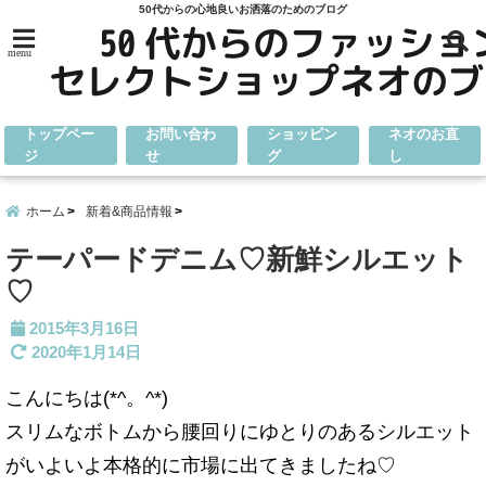
50代からの心地良いお洒落のためのブログ
menu
トップペー
お問い合わ
ショッピン
ネオのお直
ジ
せ
グ
し
ホーム
新着&商品情報
テーパードデニム♡新鮮シルエット
♡
2015年3月16日
2020年1月14日
こんにちは(*^。^*)
スリムなボトムから腰回りにゆとりのあるシルエット
がいよいよ本格的に市場に出てきましたね♡