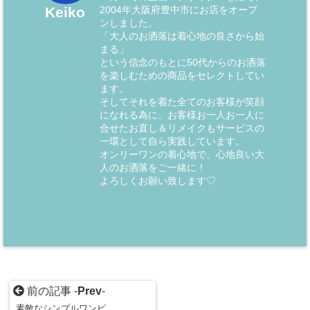
2004年大阪府豊中市にお店をオープ
Keiko
ンしました。
「大人のお洒落は着心地の良さから始
まる」
という信念のもとに50代からのお洒落
を楽しむための商品をセレクトしてい
ます。
そしてそれを着た全てのお客様が笑顔
になれる為に、お客様お一人お一人に
合せたお直し＆リメイクもサービスの
一環として自ら実践しています。
オンリーワンの着心地で、心地良い大
人のお洒落をご一緒に！
よろしくお願い致します♡
前の記事 -
Prev
-
素敵なシンプルワンピ