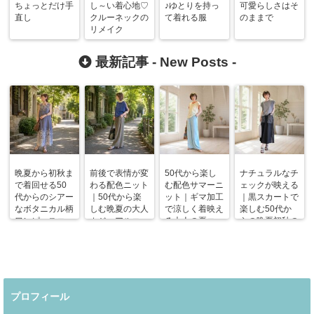
ちょっとだけ手
し～い着心地♡
♪ゆとりを持っ
可愛らしさはそ
直し
クルーネックの
て着れる服
のままで
リメイク
最新記事 -
New Posts
-
晩夏から初秋ま
前後で表情が変
50代から楽し
ナチュラルなチ
で着回せる50
わる配色ニット
む配色サマーニ
ェックが映える
代からのシアー
｜50代から楽
ット｜ギマ加工
｜黒スカートで
なボタニカル柄
しむ晩夏の大人
で涼しく着映え
楽しむ50代か
ワンピースコー
カジュアルコー
る大人の夏コー
らの晩夏初秋の
デ
デ
デ
着回しコーデ
プロフィール