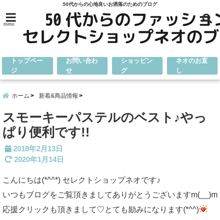
50代からの心地良いお洒落のためのブログ
menu
トップペー
お問い合わ
ショッピン
ネオのお直
ジ
せ
グ
し
ホーム
新着&商品情報
スモーキーパステルのベスト♪やっ
ぱり便利です!!
2018年2月13日
2020年1月14日
こんにちは(*^^*) セレクトショップネオです♪
いつもブログをご覧頂きましてありがとうございますm(__)m
応援クリックも頂きまして♡とても励みになります(*^^)