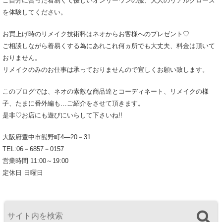
ご自分に合った着易くて優しいオンリーワンの服、大人のリアルクローズ
を体験してください。
お買上げ時のリメイク技術料はネオからお客様へのプレゼント♡
ご相談しながら着易くする為にあれこれ何ヵ所でも大丈夫、料金は頂いて
おりません。
リメイクのみのお仕事は承っておりませんので宜しくお願い致します。
このブログでは、ネオの素敵な商品達とコーディネート、リメイクの様
子、たまに番外編も…ご紹介をさせて頂きます。
是非♡お店にも遊びにいらして下さいね!!
大阪府豊中市熊野町4―20－31
TEL:06－6857－0157
営業時間 11:00～19:00
定休日 日曜日