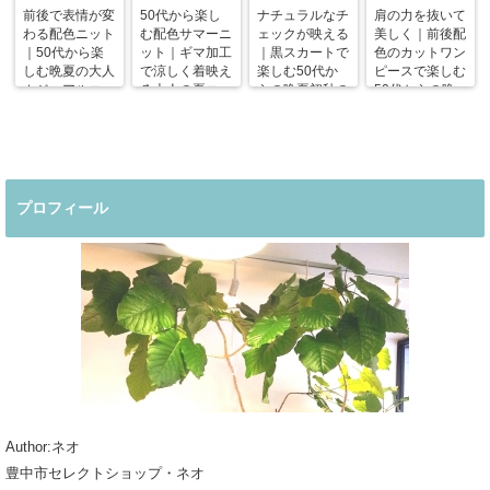
前後で表情が変
50代から楽し
ナチュラルなチ
肩の力を抜いて
わる配色ニット
む配色サマーニ
ェックが映える
美しく｜前後配
｜50代から楽
ット｜ギマ加工
｜黒スカートで
色のカットワン
しむ晩夏の大人
で涼しく着映え
楽しむ50代か
ピースで楽しむ
カジュアルコー
る大人の夏コー
らの晩夏初秋の
50代からの晩
デ
デ
着回しコーデ
夏コーデ
プロフィール
Author:ネオ
豊中市セレクトショップ・ネオ