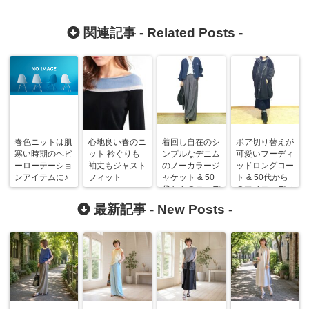
関連記事 -
Related Posts
-
春色ニットは肌
心地良い春のニ
着回し自在のシ
ボア切り替えが
寒い時期のヘビ
ット 衿ぐりも
ンプルなデニム
可愛いフーディ
ーローテーショ
袖丈もジャスト
のノーカラージ
ッドロングコー
ンアイテムに♪
フィット
ャケット & 50
ト & 50代から
代からのコーデ
のマイコーディ
ネート
最新記事 -
New Posts
-