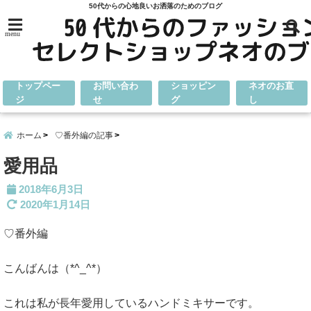
50代からの心地良いお洒落のためのブログ
menu
トップペー
お問い合わ
ショッピン
ネオのお直
ジ
せ
グ
し
ホーム
♡番外編の記事
愛用品
2018年6月3日
2020年1月14日
♡番外編
こんばんは（*^_^*）
これは私が長年愛用しているハンドミキサーです。