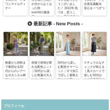
ワンマイルディ
か分からなくな
うございまし
次亜塩素酸水
ナー
った時
た！ 2022年 気
安心を一つずつ
over50の服迷
づき、思うこ
子
と 番外編です
最新記事 -
New Posts
-
晩夏から初秋ま
前後で表情が変
50代から楽し
ナチュラルなチ
で着回せる50
わる配色ニット
む配色サマーニ
ェックが映える
代からのシアー
｜50代から楽
ット｜ギマ加工
｜黒スカートで
なボタニカル柄
しむ晩夏の大人
で涼しく着映え
楽しむ50代か
ワンピースコー
カジュアルコー
る大人の夏コー
らの晩夏初秋の
デ
デ
デ
着回しコーデ
プロフィール