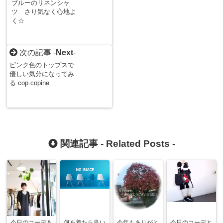
ブルーのリネンシャ
ツ さり気なく心地よ
く☆
次の記事 -
Next
-
ピンク色のトップスで
優しい気分になってみ
る cop.copine
関連記事 -
Related Posts
-
今日のコーデ＆
何を着たら良い
今年もありがと
今日のコーデと