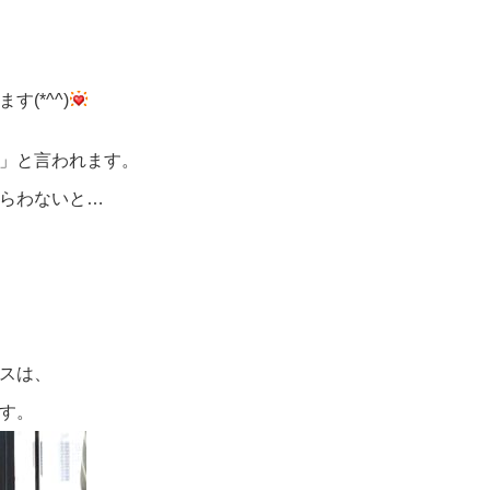
(*^^)
」と言われます。
らわないと…
スは、
す。