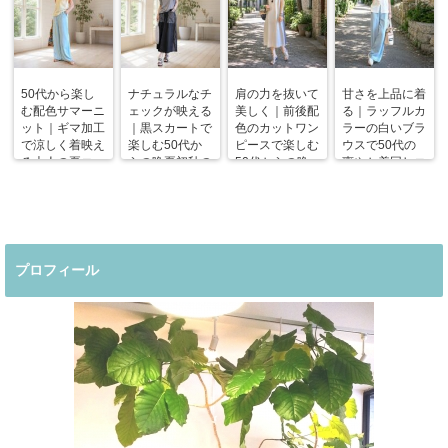
50代から楽し
ナチュラルなチ
肩の力を抜いて
甘さを上品に着
む配色サマーニ
ェックが映える
美しく｜前後配
る｜ラッフルカ
ット｜ギマ加工
｜黒スカートで
色のカットワン
ラーの白いブラ
で涼しく着映え
楽しむ50代か
ピースで楽しむ
ウスで50代の
る大人の夏コー
らの晩夏初秋の
50代からの晩
爽やか着回しコ
デ
着回しコーデ
夏コーデ
ーデ
プロフィール