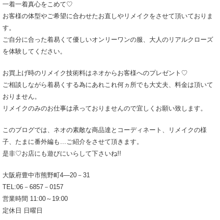
一着一着真心をこめて♡
お客様の体型やご希望に合わせたお直しやリメイクをさせて頂いておりま
す。
ご自分に合った着易くて優しいオンリーワンの服、大人のリアルクローズ
を体験してください。
お買上げ時のリメイク技術料はネオからお客様へのプレゼント♡
ご相談しながら着易くする為にあれこれ何ヵ所でも大丈夫、料金は頂いて
おりません。
リメイクのみのお仕事は承っておりませんので宜しくお願い致します。
このブログでは、ネオの素敵な商品達とコーディネート、リメイクの様
子、たまに番外編も…ご紹介をさせて頂きます。
是非♡お店にも遊びにいらして下さいね!!
大阪府豊中市熊野町4―20－31
TEL:06－6857－0157
営業時間 11:00～19:00
定休日 日曜日