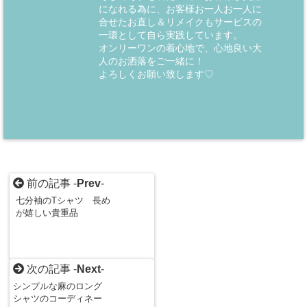
になれる為に、お客様お一人お一人に
合せたお直し＆リメイクもサービスの
一環として自ら実践しています。
オンリーワンの着心地で、心地良い大
人のお洒落をご一緒に！
よろしくお願い致します♡
前の記事 -
Prev
-
七分袖のTシャツ 長め
が嬉しい貴重品
次の記事 -
Next
-
シンプルな麻のロング
シャツのコーディネー