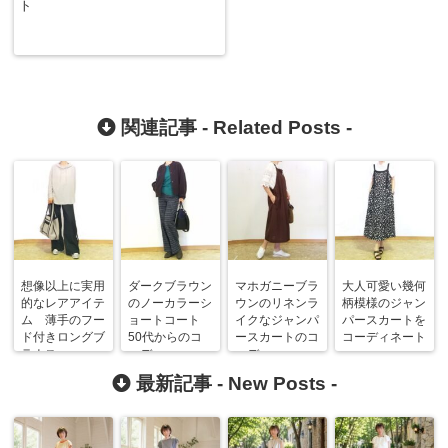
ト
関連記事 -
Related Posts
-
想像以上に実用
ダークブラウン
マホガニーブラ
大人可愛い幾何
的なレアアイテ
のノーカラーシ
ウンのリネンラ
柄模様のジャン
ム 薄手のフー
ョートコート
イクなジャンパ
パースカートを
ド付きロングブ
50代からのコ
ースカートのコ
コーディネート
ラウス
ーデ
ーデ
最新記事 -
New Posts
-