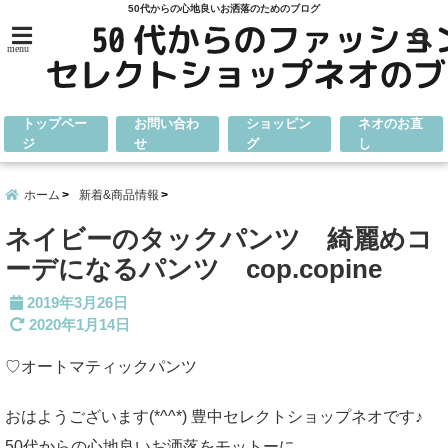
50代からの心地良いお洒落のためのブログ
menu
トップペー
お問い合わ
ショッピン
ネオのお直
ジ
せ
グ
し
ホーム
新着&商品情報
ネイビーのタックパンツ 綺麗めコ
ーデになるパンツ cop.copine
2019年3月26日
2020年1月14日
♡オートマティックパンツ
おはようございます(*^^*) 豊中セレクトショップネオです♪
50代からの心地良いお洒落をモットーに、