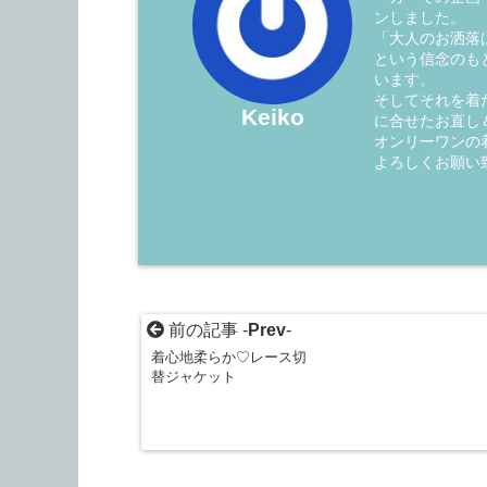
ンしました。
「大人のお洒落
という信念のも
います。
そしてそれを着
Keiko
に合せたお直し
オンリーワンの
よろしくお願い
前の記事 -
Prev
-
着心地柔らか♡レース切
替ジャケット