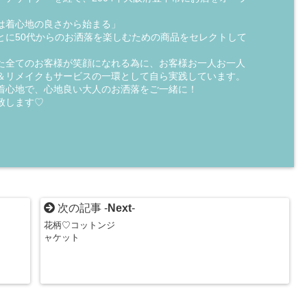
は着心地の良さから始まる」
とに50代からのお洒落を楽しむための商品をセレクトして
た全てのお客様が笑顔になれる為に、お客様お一人お一人
＆リメイクもサービスの一環として自ら実践しています。
着心地で、心地良い大人のお洒落をご一緒に！
致します♡
次の記事 -
Next
-
花柄♡コットンジ
ャケット