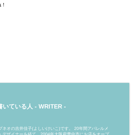
ね！
いている人 -
WRITER
-
ネオの吉井佳子(よしいけいこ)です。 20年間アパレルメ
・デザイナーを経て、2004年大阪府豊中市にお店をオープ