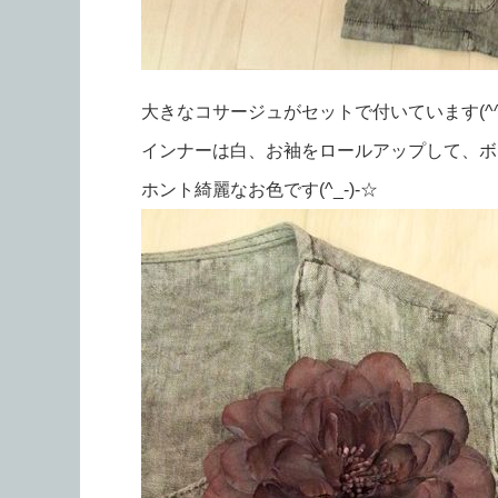
大きなコサージュがセットで付いています(^^
インナーは白、お袖をロールアップして、ボ
ホント綺麗なお色です(^_-)-☆