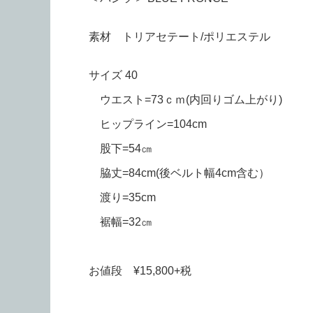
素材 トリアセテート/ポリエステル
サイズ 40
ウエスト=73ｃｍ(内回りゴム上がり)
ヒップライン=104cm
股下=54㎝
脇丈=84cm(後ベルト幅4cm含む）
渡り=35cm
裾幅=32㎝
お値段 ¥15,800+税