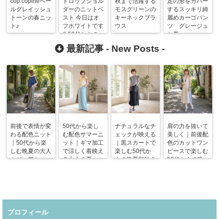
cop.copineペー
ドロップショル
秋まで活躍する
足の形をカバー
ルグレイッシュ
ダーのニットベ
モスグリーンの
するスッキリ綺
トーンの春ニッ
スト 今日はオ
キーネックブラ
麗めカーゴパン
ト♪
フホワイトです
ウス
ツ グレージュ
& 50代からの
と黒
旅行用コーデ初
最新記事 -
New Posts
-
日
前後で表情が変
50代から楽し
ナチュラルなチ
肩の力を抜いて
わる配色ニット
む配色サマーニ
ェックが映える
美しく｜前後配
｜50代から楽
ット｜ギマ加工
｜黒スカートで
色のカットワン
しむ晩夏の大人
で涼しく着映え
楽しむ50代か
ピースで楽しむ
カジュアルコー
る大人の夏コー
らの晩夏初秋の
50代からの晩
デ
デ
着回しコーデ
夏コーデ
プロフィール