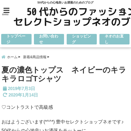
50代からの心地良いお洒落のためのブログ
menu
トップペー
お問い合わ
ショッピン
ネオのお直
ジ
せ
グ
し
ホーム
新着&商品情報
夏の濃色トップス ネイビーのキラ
キラロゴTシャツ
2019年7月3日
2020年1月14日
♡コントラストで高級感
おはようございます(*^^*) 豊中セレクトショップネオです♪
50代からの心地良いお洒落をモットーに、