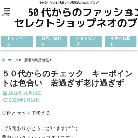
50代からの心地良いお洒落のためのブログ
menu
トップペー
お問い合わ
ショッピン
ネオのお直
ジ
せ
グ
し
ホーム
新着&商品情報
５０代からのチェック キーポイン
トは色合い 若過ぎず老け過ぎず
2019年11月14日
2020年1月14日
♡靴とセットで考える
ご訪問ありがとうございます(*^^*)
豊中セレクトショップネオです♪