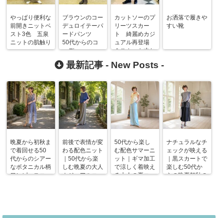
やっぱり便利な
ブラウンのコー
カットソーのプ
お洒落で履きや
前開きニットベ
デュロイテーパ
リーツスカー
すい靴
スト3色 五泉
ードパンツ
ト 綺麗めカジ
ニットの肌触り
50代からのコ
ュアル再登場
ーデ
＆スカート丈お
直し
最新記事 -
New Posts
-
晩夏から初秋ま
前後で表情が変
50代から楽し
ナチュラルなチ
で着回せる50
わる配色ニット
む配色サマーニ
ェックが映える
代からのシアー
｜50代から楽
ット｜ギマ加工
｜黒スカートで
なボタニカル柄
しむ晩夏の大人
で涼しく着映え
楽しむ50代か
ワンピースコー
カジュアルコー
る大人の夏コー
らの晩夏初秋の
デ
デ
デ
着回しコーデ