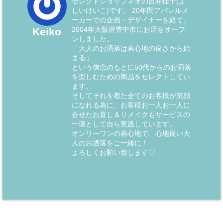
セレクトショップネオの吉井佳子(よ
しいけいこ)です。 20年間アパレルメ
ーカーでの企画・デザイナーを経て、
2004年大阪府豊中市にお店をオープ
Keiko
ンしました。
「大人のお洒落は着心地の良さから始
まる」
という信念のもとに50代からのお洒落
を楽しむための商品をセレクトしてい
ます。
そしてそれを着た全てのお客様が笑顔
になれる為に、お客様お一人お一人に
合せたお直し＆リメイクもサービスの
一環として自ら実践しています。
オンリーワンの着心地で、心地良い大
人のお洒落をご一緒に！
よろしくお願い致します♡