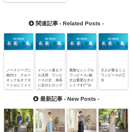
関連記事 -
Related Posts
-
ノースリーブに
イベント後もフ
素敵なシンプル
大人が着るミニ
袖付け クルー
ル活用 ワンピ
ワンピース♪袖
ワンピースの工
ネックをオフタ
ースの丈 身長
丈は重要なポイ
夫
ートルにリメイ
に合せたロング
ントです(^^)v
ク
丈
最新記事 -
New Posts
-