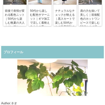
前後で表情が変
50代から楽し
ナチュラルなチ
肩の力を抜いて
わる配色ニット
む配色サマーニ
ェックが映える
美しく｜前後配
｜50代から楽
ット｜ギマ加工
｜黒スカートで
色のカットワン
しむ晩夏の大人
で涼しく着映え
楽しむ50代か
ピースで楽しむ
カジュアルコー
る大人の夏コー
らの晩夏初秋の
50代からの晩
デ
デ
着回しコーデ
夏コーデ
プロフィール
Author:ネオ