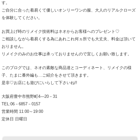
す。
ご自分に合った着易くて優しいオンリーワンの服、大人のリアルクローズ
を体験してください。
お買上げ時のリメイク技術料はネオからお客様へのプレゼント♡
ご相談しながら着易くする為にあれこれ何ヵ所でも大丈夫、料金は頂いて
おりません。
リメイクのみのお仕事は承っておりませんので宜しくお願い致します。
このブログでは、ネオの素敵な商品達とコーディネート、リメイクの様
子、たまに番外編も…ご紹介をさせて頂きます。
是非♡お店にも遊びにいらして下さいね!!
大阪府豊中市熊野町4―20－31
TEL:06－6857－0157
営業時間 11:00～19:00
定休日 日曜日