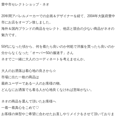
豊中市セレクトショップ・ネオ
20年間アパレルメーカーでの企画＆デザイナーを経て、2004年大阪府豊中
市にお店をオープン致しました。
海外＆国内ブランドの商品をセレクト、他店と競合の少ない商品がネオの
魅力です。
50代になった頃から、何を着たら良いのか何処で洋服を買ったら良いのか
分からなくなった「オーバー50の服迷子」さん
ネオでご一緒に大人のコーディネートを考えませんか。
大人のお洒落は着心地の良さから☆
市場に出た一枚の商品は
最終ユーザーである一人のお客様の物。
どんなにお洒落でも着る人が心地良くなければ意味がない。
ネオの商品を選んで頂いたお客様へ
一着一着真心をこめて♡
お客様の体型やご希望に合わせたお直しやリメイクをさせて頂いておりま