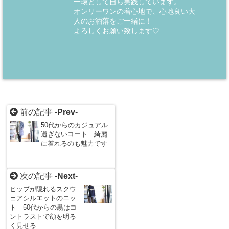
一環として自ら実践しています。
オンリーワンの着心地で、心地良い大
人のお洒落をご一緒に！
よろしくお願い致します♡
前の記事 -
Prev
-
50代からのカジュアル
過ぎないコート 綺麗
に着れるのも魅力です
次の記事 -
Next
-
ヒップが隠れるスクウ
ェアシルエットのニッ
ト 50代からの黒はコ
ントラストで顔を明る
く見せる