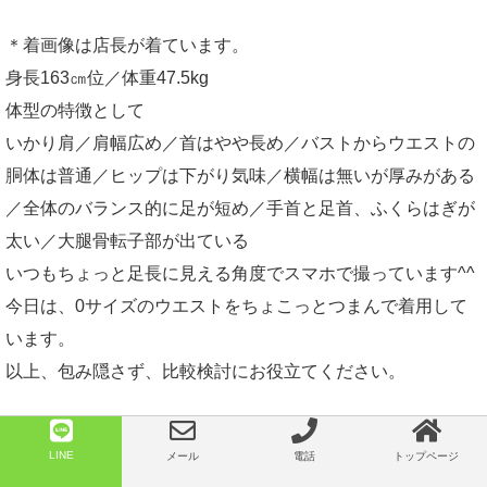
＊着画像は店長が着ています。
身長163㎝位／体重47.5kg
体型の特徴として
いかり肩／肩幅広め／首はやや長め／バストからウエストの
胴体は普通／ヒップは下がり気味／横幅は無いが厚みがある
／全体のバランス的に足が短め／手首と足首、ふくらはぎが
太い／大腿骨転子部が出ている
いつもちょっと足長に見える角度でスマホで撮っています^^
今日は、0サイズのウエストをちょこっとつまんで着用して
います。
以上、包み隠さず、比較検討にお役立てください。
LINE
メール
電話
トップページ