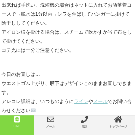
出来れば手洗い、洗濯機の場合はネットに入れてお洒落着コ
ースで→脱水は1分以内→シワを伸ばしてハンガーに掛けて
陰干ししてください。
アイロン様を掛ける場合は、スチームで吹かすか当て布をし
て掛けてください。
コテ光には十分ご注意ください。
今日のお直しは…
ウエストゴム上がり、股下はデザインこのままお直しできま
す。
アレコレ詳細は、いつものように
ライン
や
メール
でお問い合
わせください
今日ブログを初めて見て頂く方で、
LINE
メール
電話
トップページ
ネオのお直しって？の方はこちらです。