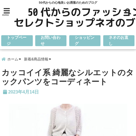
50代からの心地良いお洒落のためのブログ
menu
トップペー
お問い合わ
ショッピン
ネオのお直
ジ
せ
グ
し
ホーム
新着&商品情報
カッコイイ系 綺麗なシルエットのタ
ックパンツをコーディネート
2023年4月14日