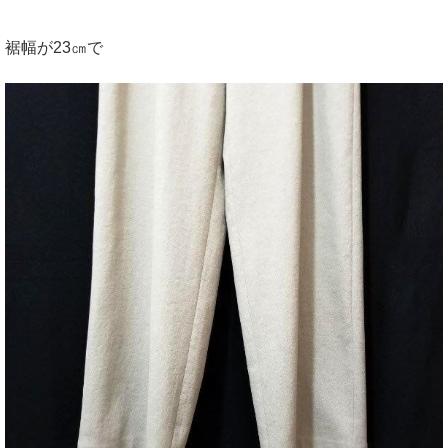
裾幅が23㎝で