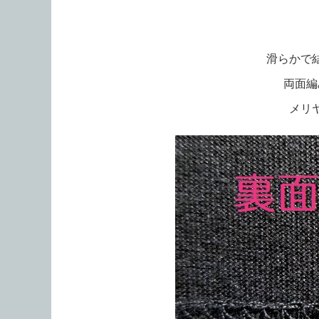
滑らかで
両面編
メリ