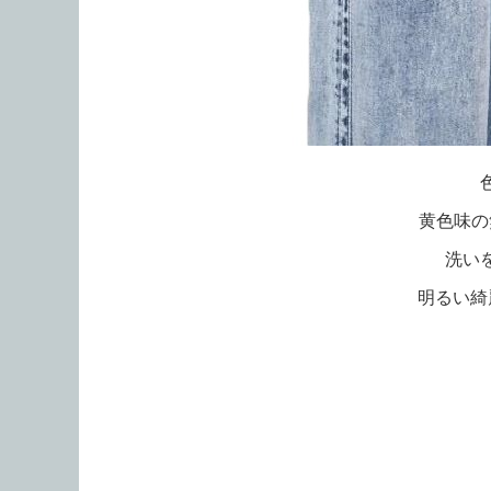
黄色味の
洗い
明るい綺