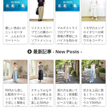
優しい色合いの
ツイストスリー
マルチストライ
ミモザのエンブ
ニットセータ
ブで二の腕カバ
プのブラウス
ロイダリーが綺
ー ふんわりス
ー♪Lullia Muの
薄着の季節にス
麗なロングブラ
リートーン
ソフトメッシュ
パイスを効かせ
ウスをコーディ
プルオーバー
るアイテム
ネート
最新記事 -
New Posts
-
50代から楽し
ナチュラルなチ
肩の力を抜いて
甘さを上品に着
む配色サマーニ
ェックが映える
美しく｜前後配
る｜ラッフルカ
ット｜ギマ加工
｜黒スカートで
色のカットワン
ラーの白いブラ
で涼しく着映え
楽しむ50代か
ピースで楽しむ
ウスで50代の
る大人の夏コー
らの晩夏初秋の
50代からの晩
爽やか着回しコ