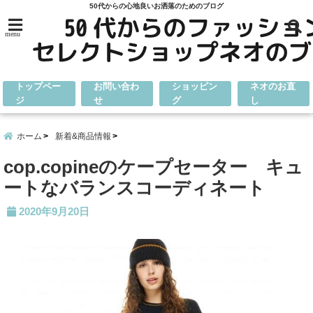
50代からの心地良いお洒落のためのブログ
menu
トップペー
お問い合わ
ショッピン
ネオのお直
ジ
せ
グ
し
ホーム
新着&商品情報
cop.copineのケープセーター キュ
ートなバランスコーディネート
2020年9月20日