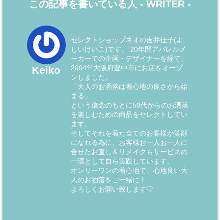
この記事を書いている人 -
WRITER
-
セレクトショップネオの吉井佳子(よ
しいけいこ)です。 20年間アパレルメ
ーカーでの企画・デザイナーを経て、
2004年大阪府豊中市にお店をオープ
Keiko
ンしました。
「大人のお洒落は着心地の良さから始
まる」
という信念のもとに50代からのお洒落
を楽しむための商品をセレクトしてい
ます。
そしてそれを着た全てのお客様が笑顔
になれる為に、お客様お一人お一人に
合せたお直し＆リメイクもサービスの
一環として自ら実践しています。
オンリーワンの着心地で、心地良い大
人のお洒落をご一緒に！
よろしくお願い致します♡