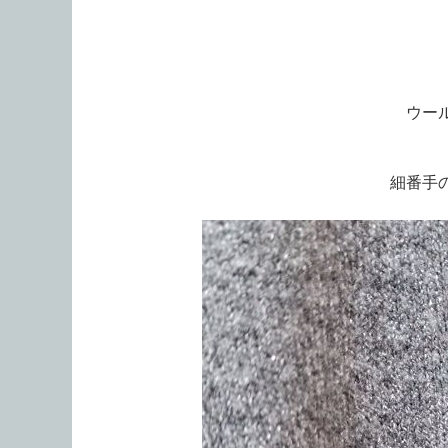
ウー
細番手