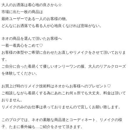
大人のお洒落は着心地の良さから☆
市場に出た一枚の商品は
最終ユーザーである一人のお客様の物。
どんなにお洒落でも着る人が心地良くなければ意味がない。
ネオの商品を選んで頂いたお客様へ
一着一着真心をこめて♡
お客様の体型やご希望に合わせたお直しやリメイクをさせて頂いておりま
す。
ご自分に合った着易くて優しいオンリーワンの服、大人のリアルクローズ
を体験してください。
お買上げ時のリメイク技術料はネオからお客様へのプレゼント♡
ご相談しながら着易くする為にあれこれ何ヵ所でも大丈夫、料金は頂いて
おりません。
リメイクのみのお仕事は承っておりませんので宜しくお願い致します。
このブログでは、ネオの素敵な商品達とコーディネート、リメイクの様
子、たまに番外編も…ご紹介をさせて頂きます。