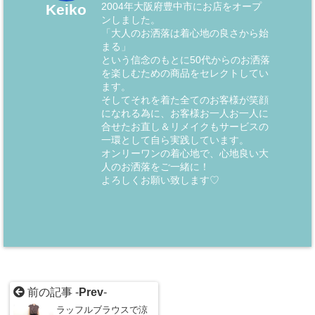
2004年大阪府豊中市にお店をオープ
Keiko
ンしました。
「大人のお洒落は着心地の良さから始
まる」
という信念のもとに50代からのお洒落
を楽しむための商品をセレクトしてい
ます。
そしてそれを着た全てのお客様が笑顔
になれる為に、お客様お一人お一人に
合せたお直し＆リメイクもサービスの
一環として自ら実践しています。
オンリーワンの着心地で、心地良い大
人のお洒落をご一緒に！
よろしくお願い致します♡
前の記事 -
Prev
-
ラッフルブラウスで涼