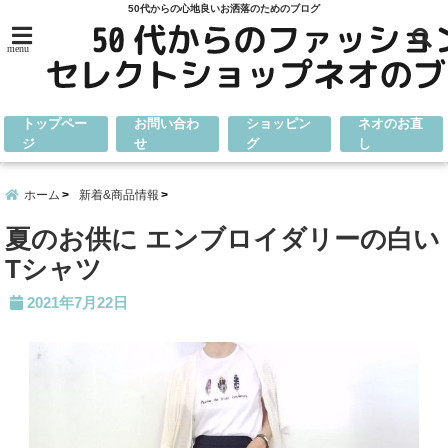
50代からの心地良いお洒落のためのブログ
menu
トップペー
お問い合わ
ショッピン
ネオのお直
ジ
せ
グ
し
ホーム
新着&商品情報
夏のお供に エンブロイダリーの白い
Tシャツ
2021年7月22日