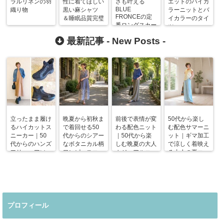
ラルリネンの羽
性に着てほしい
さも叶える
エットのバイカ
BLUE
織り物
黒い麻シャツ
ラーニットとバ
FRONCEの定
＆睡眠品質完璧
イカラーのタイ
番ロングスカー
ツ
ト
最新記事 -
New Posts
-
立ったまま履け
晩夏から初秋ま
前後で表情が変
50代から楽し
るハイカットス
で着回せる50
わる配色ニット
む配色サマーニ
ニーカー｜50
代からのシアー
｜50代から楽
ット｜ギマ加工
代からのハンズ
なボタニカル柄
しむ晩夏の大人
で涼しく着映え
フリーエアソー
ワンピースコー
カジュアルコー
る大人の夏コー
ルスニーカー
デ
デ
デ
プロフィール