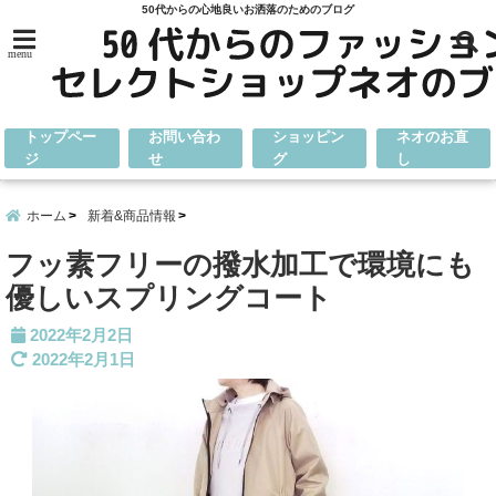
50代からの心地良いお洒落のためのブログ
menu
トップペー
お問い合わ
ショッピン
ネオのお直
ジ
せ
グ
し
ホーム
新着&商品情報
フッ素フリーの撥水加工で環境にも
優しいスプリングコート
2022年2月2日
2022年2月1日