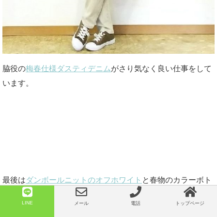
脇役の
梅春仕様ダスティデニム
がさり気なく良い仕事をして
います。
最後は
ダンボールニットのオフホワイト
と春物のカラーボト
ムス
LINE
メール
電話
トップページ