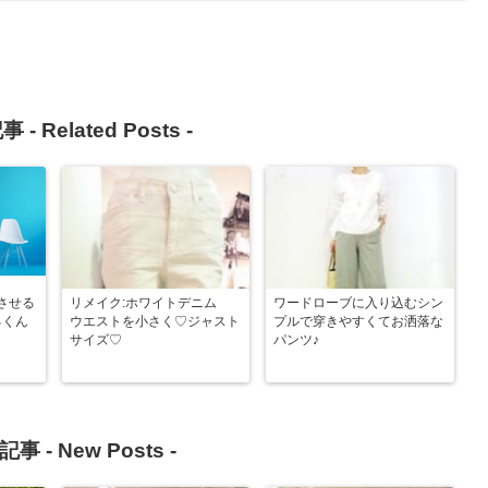
事 -
Related Posts
-
させる
リメイク:ホワイトデニム
ワードローブに入り込むシン
るくん
ウエストを小さく♡ジャスト
プルで穿きやすくてお洒落な
サイズ♡
パンツ♪
記事 -
New Posts
-