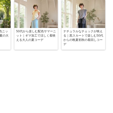
色ニッ
50代から楽しむ配色サマーニ
ナチュラルなチェックが映え
晩夏の大
ット｜ギマ加工で涼しく着映
る｜黒スカートで楽しむ50代
える大人の夏コーデ
からの晩夏初秋の着回しコー
デ