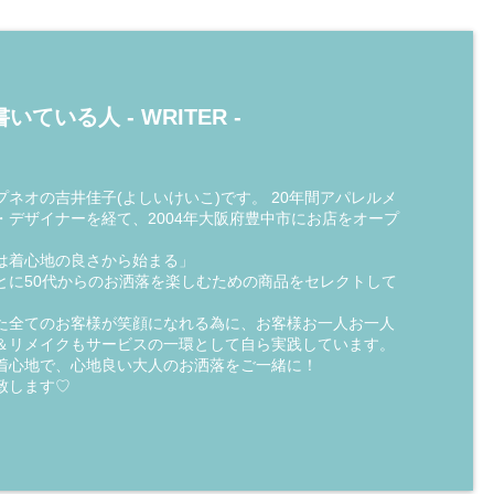
いている人 -
WRITER
-
ネオの吉井佳子(よしいけいこ)です。 20年間アパレルメ
・デザイナーを経て、2004年大阪府豊中市にお店をオープ
は着心地の良さから始まる」
とに50代からのお洒落を楽しむための商品をセレクトして
た全てのお客様が笑顔になれる為に、お客様お一人お一人
＆リメイクもサービスの一環として自ら実践しています。
着心地で、心地良い大人のお洒落をご一緒に！
致します♡