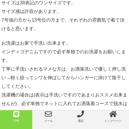
サイズは38表記のワンサイズです。
サイズ感は許容があります。
7号強の方から13号位の方まで、それぞれの雰囲気で着て頂
けると思います。
お洗濯はお家で手洗い出来ます。
インディゴデニムですので必ず単独でのお洗濯をお願いしま
す。
丁寧に手洗いされるマメな方は、お洒落洗いで優しく押し洗
い→軽く絞ってシワを伸ばしてからハンガーに掛けて陰干し
してください。
洗濯機の場合は(表示は手洗いですのであまりおススメ出来ま
せんが)、必ず単独でネットに入れてお洒落着コースで脱水は
30秒以内、シワを伸ばしてからハンガーに掛けて陰干しして
ください。
LINE
メール
電話
トップページ