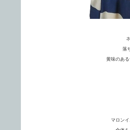
落
黄味のある
マロンイ