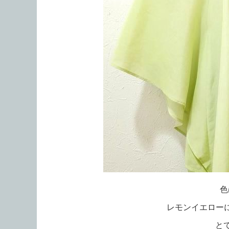
色
レモンイエロー
と