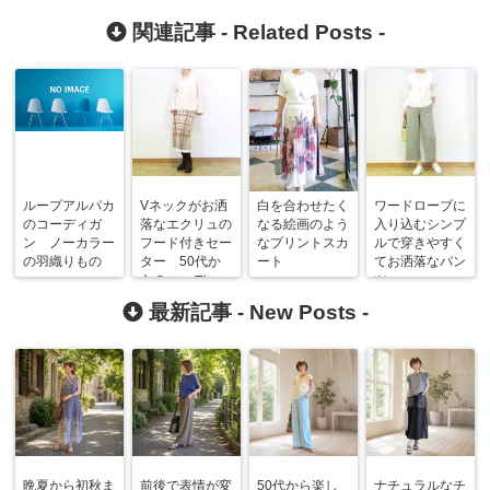
関連記事 -
Related Posts
-
ループアルパカ
Vネックがお洒
白を合わせたく
ワードローブに
のコーディガ
落なエクリュの
なる絵画のよう
入り込むシンプ
ン ノーカラー
フード付きセー
なプリントスカ
ルで穿きやすく
の羽織りもの
ター 50代か
ート
てお洒落なパン
らのコーデ
ツ♪
最新記事 -
New Posts
-
晩夏から初秋ま
前後で表情が変
50代から楽し
ナチュラルなチ