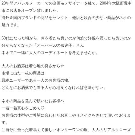
20年間アパレルメーカーでの企画＆デザイナーを経て、2004年大阪府豊中
市にお店をオープン致しました。
海外＆国内ブランドの商品をセレクト、他店と競合の少ない商品がネオの
魅力です。
50代になった頃から、何を着たら良いのか何処で洋服を買ったら良いのか
分からなくなった「オーバー50の服迷子」さん
ネオでご一緒に大人のコーディネートを考えませんか。
大人のお洒落は着心地の良さから☆
市場に出た一枚の商品は
最終ユーザーである一人のお客様の物。
どんなにお洒落でも着る人が心地良くなければ意味がない。
ネオの商品を選んで頂いたお客様へ
一着一着真心をこめて♡
お客様の体型やご希望に合わせたお直しやリメイクをさせて頂いておりま
す。
ご自分に合った着易くて優しいオンリーワンの服、大人のリアルクローズ