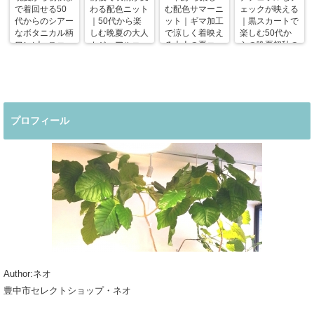
で着回せる50
わる配色ニット
む配色サマーニ
ェックが映える
代からのシアー
｜50代から楽
ット｜ギマ加工
｜黒スカートで
なボタニカル柄
しむ晩夏の大人
で涼しく着映え
楽しむ50代か
ワンピースコー
カジュアルコー
る大人の夏コー
らの晩夏初秋の
デ
デ
デ
着回しコーデ
プロフィール
Author:ネオ
豊中市セレクトショップ・ネオ