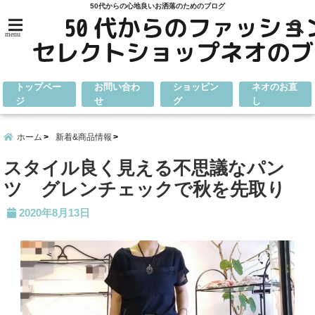
50代からの心地良いお洒落のためのブログ
menu
トップペー
お問い合わ
ショッピン
ネオのお直
ジ
せ
グ
し
ホーム
新着&商品情報
スタイル良く見える不思議なパン
ツ グレンチェックで秋を先取り
2020年8月13日