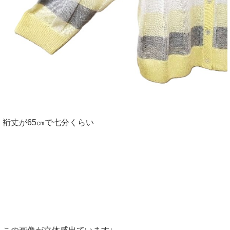
裄丈が65㎝で七分くらい