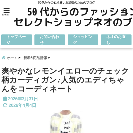
50代からの心地良いお洒落のためのブログ
menu
トップペー
お問い合わ
ショッピン
ネオのお直
ジ
せ
グ
し
ホーム
新着&商品情報
爽やかなレモンイエローのチェック
柄カーディガン♪人気のエディちゃ
んをコーディネート
2026年3月31日
2026年4月4日