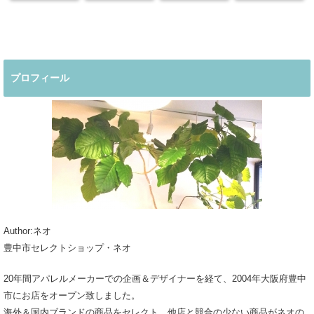
カジュアルコー
る大人の夏コー
らの晩夏初秋の
50代からの晩
デ
デ
着回しコーデ
夏コーデ
プロフィール
Author:ネオ
豊中市セレクトショップ・ネオ
20年間アパレルメーカーでの企画＆デザイナーを経て、2004年大阪府豊中
市にお店をオープン致しました。
海外＆国内ブランドの商品をセレクト、他店と競合の少ない商品がネオの