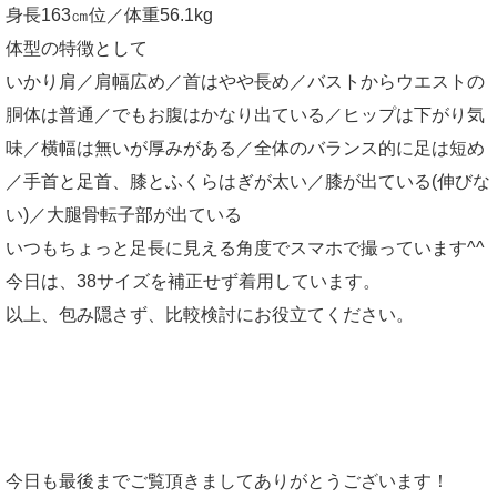
身長163㎝位／体重56.1kg
体型の特徴として
いかり肩／肩幅広め／首はやや長め／バストからウエストの
胴体は普通／でもお腹はかなり出ている／ヒップは下がり気
味／横幅は無いが厚みがある／全体のバランス的に足は短め
／手首と足首、膝とふくらはぎが太い／膝が出ている(伸びな
い)／大腿骨転子部が出ている
いつもちょっと足長に見える角度でスマホで撮っています^^
今日は、38サイズを補正せず着用しています。
以上、包み隠さず、比較検討にお役立てください。
今日も最後までご覧頂きましてありがとうございます！