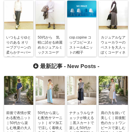
いつもよりゆと
50代から 気
cop.copine コ
カジュアルなア
りのある オリ
軽に試せる綺麗
ップコピーヌ♪
ウェーカラーの
ーブグリーンの
めカジュアルミ
ストール&ニッ
ベストを大人っ
柔らかテーパー
ックスコーデ
トの帽子
ぽくコーディネ
ドパンツ
ート
最新記事 -
New Posts
-
前後で表情が変
50代から楽し
ナチュラルなチ
肩の力を抜いて
わる配色ニット
む配色サマーニ
ェックが映える
美しく｜前後配
｜50代から楽
ット｜ギマ加工
｜黒スカートで
色のカットワン
しむ晩夏の大人
で涼しく着映え
楽しむ50代か
ピースで楽しむ