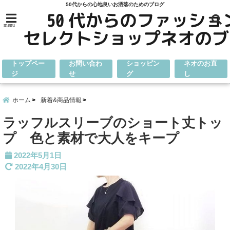
50代からの心地良いお洒落のためのブログ
menu
トップペー
お問い合わ
ショッピン
ネオのお直
ジ
せ
グ
し
ホーム
新着&商品情報
ラッフルスリーブのショート丈トッ
プ 色と素材で大人をキープ
2022年5月1日
2022年4月30日