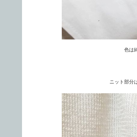
色は
ニット部分