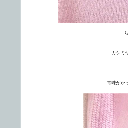
カシミ
青味がか