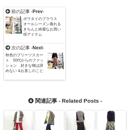
前の記事 -
Prev
-
ボウタイのブラウス
オールシーズン着れる
きちんと綺麗なお買い
得アイテム
次の記事 -
Next
-
秋色のプリーツスカー
ト 50代からのファッ
ション 好きな物は諦
めない &お直しのこと
関連記事 -
Related Posts
-