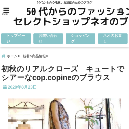
50代からの心地良いお洒落のためのブログ
menu
トップペー
お問い合わ
ショッピン
ネオのお直
ジ
せ
グ
し
ホーム
新着&商品情報
初秋のリアルクローズ キュートで
シアーなcop.copineのブラウス
2020年8月23日