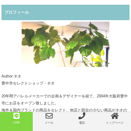
プロフィール
Author:ネオ
豊中市セレクトショップ・ネオ
20年間アパレルメーカーでの企画＆デザイナーを経て、2004年大阪府豊中
市にお店をオープン致しました。
海外＆国内ブランドの商品をセレクト、他店と競合の少ない商品がネオの
魅力です。
LINE
メール
電話
トップページ
50代になった頃から、何を着たら良いのか何処で洋服を買ったら良いのか