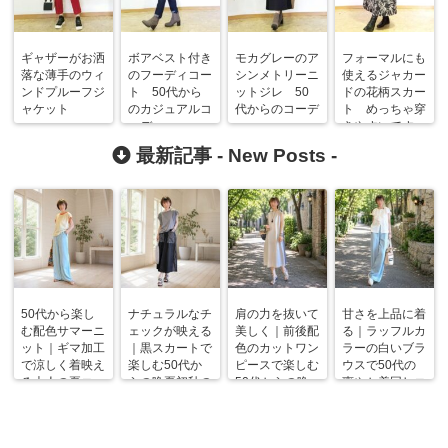
ギャザーがお洒
ボアベスト付き
モカグレーのア
フォーマルにも
落な薄手のウィ
のフーディコー
シンメトリーニ
使えるジャカー
ンドプルーフジ
ト 50代から
ットジレ 50
ドの花柄スカー
ャケット
のカジュアルコ
代からのコーデ
ト めっちゃ穿
ーデ
きやすいです
最新記事 -
New Posts
-
50代から楽し
ナチュラルなチ
肩の力を抜いて
甘さを上品に着
む配色サマーニ
ェックが映える
美しく｜前後配
る｜ラッフルカ
ット｜ギマ加工
｜黒スカートで
色のカットワン
ラーの白いブラ
で涼しく着映え
楽しむ50代か
ピースで楽しむ
ウスで50代の
る大人の夏コー
らの晩夏初秋の
50代からの晩
爽やか着回しコ
デ
着回しコーデ
夏コーデ
ーデ