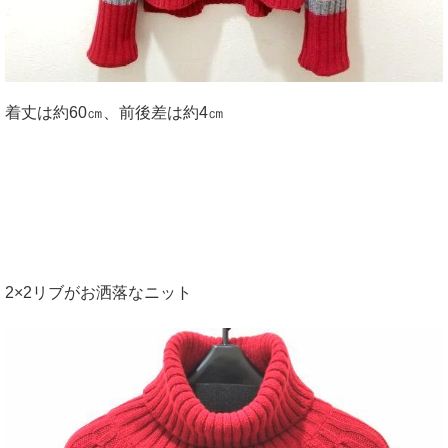
着丈は約60㎝、前後差は約4㎝
2×2リブがお洒落なニット