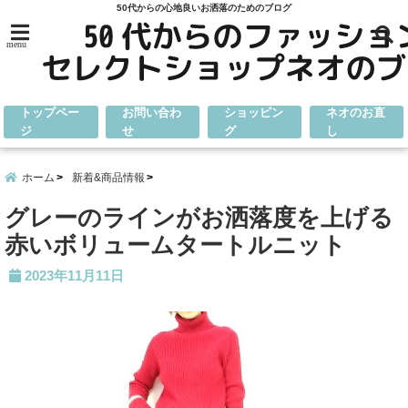
50代からの心地良いお洒落のためのブログ
menu
トップペー
お問い合わ
ショッピン
ネオのお直
ジ
せ
グ
し
ホーム
新着&商品情報
グレーのラインがお洒落度を上げる
赤いボリュームタートルニット
2023年11月11日