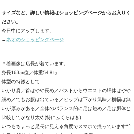
サイズなど、詳しい情報はショッピングページからお入りく
ださい。
今日中にアップします。
→
ネオのショッピングページ
＊着画像は店長が着ています。
身長163㎝位／体重54.8㎏
体型の特徴として
いかり肩／首はやや長め／バストからウエストの胴体はやや
細め／でもお腹は出ている／ヒップは下がり気味／横幅は無
いが厚みがある／全体のバランス的に足は短め／足は胴体と
比較してかなり太め(特にふくらはぎ)
いつもちょっと足長に見える角度でスマホで撮っています^^