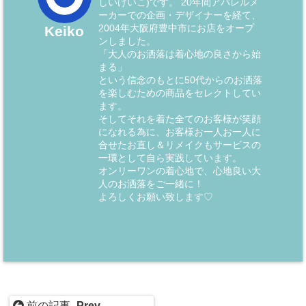
しいけいこ)です。 20年間アパレルメ
ーカーでの企画・デザイナーを経て、
2004年大阪府豊中市にお店をオープ
Keiko
ンしました。
「大人のお洒落は着心地の良さから始
まる」
という信念のもとに50代からのお洒落
を楽しむための商品をセレクトしてい
ます。
そしてそれを着た全てのお客様が笑顔
になれる為に、お客様お一人お一人に
合せたお直し＆リメイクもサービスの
一環として自ら実践しています。
オンリーワンの着心地で、心地良い大
人のお洒落をご一緒に！
よろしくお願い致します♡
前の記事 -
Prev
-