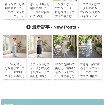
衿元シアーな綺
ざっくり透かし
シンプルなシャ
ラフで大人なア
麗系サマーニッ
編みの白いニッ
ツワンピース
ンクル丈のカー
トのコーディネ
ト cop.copine
粋なスリットで
ブパンツは夏の
ート クリーム
2020 春夏
大人の着こな
バイプレイヤー
ホワイトと黒で
し
す
最新記事 -
New Posts
-
50代から楽し
ナチュラルなチ
肩の力を抜いて
甘さを上品に着
む配色サマーニ
ェックが映える
美しく｜前後配
る｜ラッフルカ
ット｜ギマ加工
｜黒スカートで
色のカットワン
ラーの白いブラ
で涼しく着映え
楽しむ50代か
ピースで楽しむ
ウスで50代の
る大人の夏コー
らの晩夏初秋の
50代からの晩
爽やか着回しコ
デ
着回しコーデ
夏コーデ
ーデ