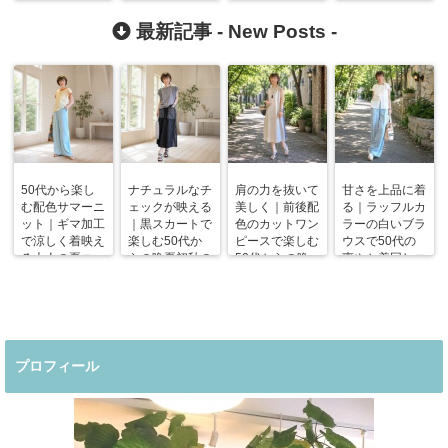
味方
最新記事 -
New Posts
-
50代から楽し
ナチュラルなチ
肩の力を抜いて
甘さを上品に着
む配色サマーニ
ェックが映える
美しく｜前後配
る｜ラッフルカ
ット｜ギマ加工
｜黒スカートで
色のカットワン
ラーの白いブラ
で涼しく着映え
楽しむ50代か
ピースで楽しむ
ウスで50代の
る大人の夏コー
らの晩夏初秋の
50代からの晩
爽やか着回しコ
デ
着回しコーデ
夏コーデ
ーデ
プロフィール