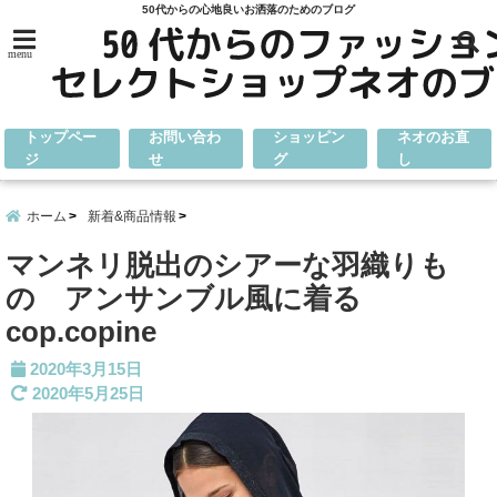
50代からの心地良いお洒落のためのブログ
menu
トップペー
お問い合わ
ショッピン
ネオのお直
ジ
せ
グ
し
ホーム
新着&商品情報
マンネリ脱出のシアーな羽織りも
の アンサンブル風に着る
cop.copine
2020年3月15日
2020年5月25日