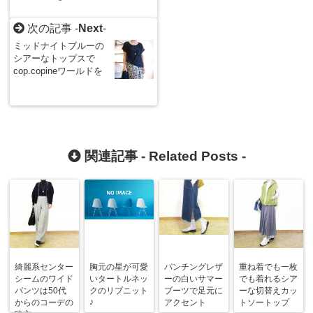
次の記事 -
Next
-
ミッドナイトブルーの
シアーなトップスで
cop.copineワールドを
関連記事 -
Related Posts
-
綺麗系センター
胸元の星が可愛
パンチングレザ
重ね着でも一枚
シームのワイド
いタートルネッ
ーの白いサマー
でも着れるシア
パンツは50代
クのリブニット
ブーツで足元に
ーな切替えカッ
♪
からのコーデの
アクセント
トソートップ