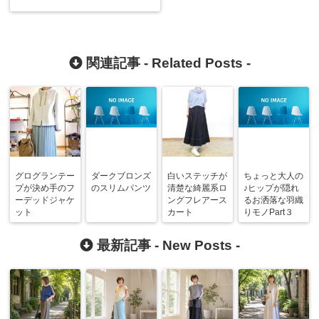
関連記事 -
Related Posts
-
グログランテー
ダークブロンズ
白いステッチが
ちょっと大人の
プが決め手のフ
のスリムパンツ
清楚な綺麗系ロ
♪ヒップが隠れ
ーデッドジャケ
ングフレアース
るお洒落な羽織
ット
カート
りモノPart３
最新記事 -
New Posts
-