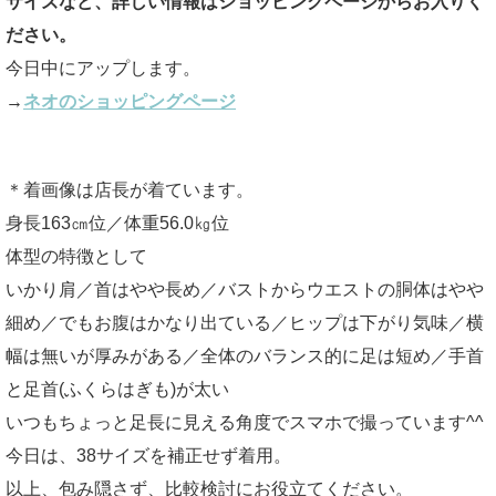
サイズなど、詳しい情報はショッピングページからお入りく
ださい。
今日中にアップします。
→
ネオのショッピングページ
＊着画像は店長が着ています。
身長163㎝位／体重56.0㎏位
体型の特徴として
いかり肩／首はやや長め／バストからウエストの胴体はやや
細め／でもお腹はかなり出ている／ヒップは下がり気味／横
幅は無いが厚みがある／全体のバランス的に足は短め／手首
と足首(ふくらはぎも)が太い
いつもちょっと足長に見える角度でスマホで撮っています^^
今日は、38サイズを補正せず着用。
以上、包み隠さず、比較検討にお役立てください。