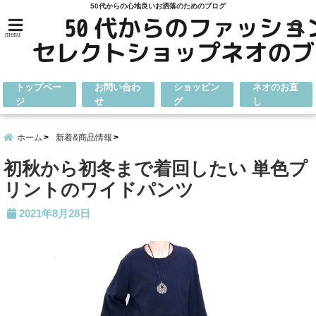
50代からの心地良いお洒落のためのブログ
menu
トップペー
お問い合わ
ショッピン
ネオのお直
ジ
せ
グ
し
ホーム
新着&商品情報
初秋から初冬まで着回したい 単色プ
リントのワイドパンツ
2021年8月28日