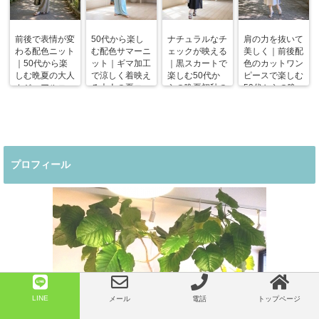
前後で表情が変
50代から楽し
ナチュラルなチ
肩の力を抜いて
わる配色ニット
む配色サマーニ
ェックが映える
美しく｜前後配
｜50代から楽
ット｜ギマ加工
｜黒スカートで
色のカットワン
しむ晩夏の大人
で涼しく着映え
楽しむ50代か
ピースで楽しむ
カジュアルコー
る大人の夏コー
らの晩夏初秋の
50代からの晩
デ
デ
着回しコーデ
夏コーデ
プロフィール
LINE
メール
電話
トップページ