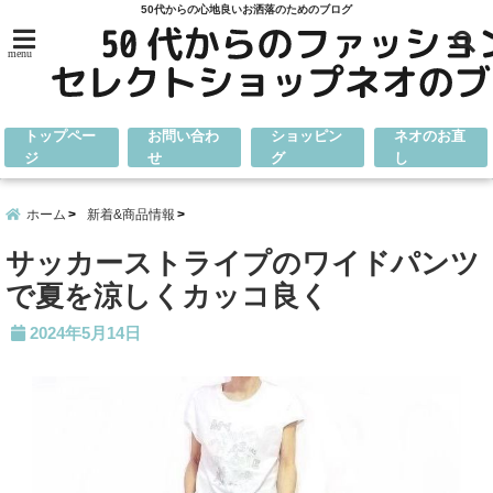
50代からの心地良いお洒落のためのブログ
menu
トップペー
お問い合わ
ショッピン
ネオのお直
ジ
せ
グ
し
ホーム
新着&商品情報
サッカーストライプのワイドパンツ
で夏を涼しくカッコ良く
2024年5月14日