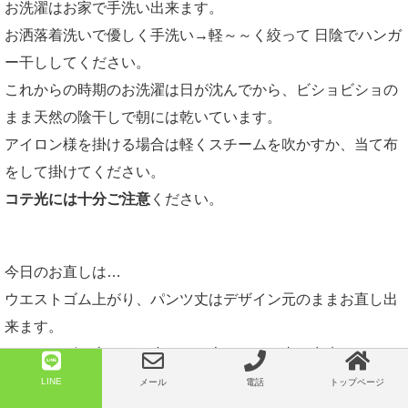
お洗濯はお家で手洗い出来ます。
お洒落着洗いで優しく手洗い→軽～～く絞って 日陰でハンガ
ー干ししてください。
これからの時期のお洗濯は日が沈んでから、ビショビショの
まま天然の陰干しで朝には乾いています。
アイロン様を掛ける場合は軽くスチームを吹かすか、当て布
をして掛けてください。
コテ光には十分ご注意
ください。
今日のお直しは…
ウエストゴム上がり、パンツ丈はデザイン元のままお直し出
来ます。
ウエストゴム上がりは小さくも大きくもお直し出来ます。
詳細はいつものように
ライン
や
メール
でお気軽にお問い合わ
LINE
メール
電話
トップページ