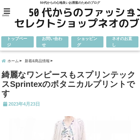
50代からの心地良いお洒落のためのブログ
menu
トップペー
お問い合わ
ショッピン
ネオのお直
ジ
せ
グ
し
ホーム
新着&商品情報
綺麗なワンピースもスプリンテック
スSprintexのボタニカルプリントで
す
2023年4月23日