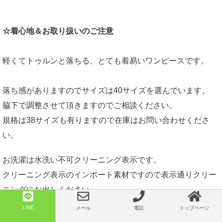
☆着心地＆お取り扱いのご注意
軽くてトゥルンと落ちる、とても着易いワンピースです。
落ち感がありますのでサイズは40サイズを選んでいます。
脇下で調整させて頂きますのでご相談ください。
規格は38サイズも有りますので在庫はお問い合わせくださ
い。
お洗濯は水洗い不可クリーニング表示です。
クリーニング表示のインポート素材ですので表示通りクリー
ニングにお出しください。
アイロン様を掛ける場合は、軽くスチームで吹かすか当て布
LINE
メール
電話
トップページ
をして掛けてください。