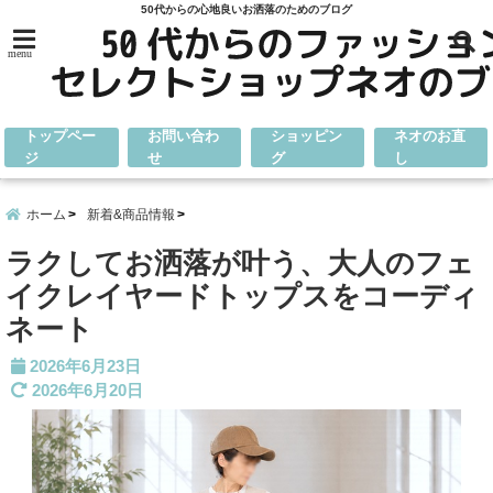
50代からの心地良いお洒落のためのブログ
menu
トップペー
お問い合わ
ショッピン
ネオのお直
ジ
せ
グ
し
ホーム
新着&商品情報
ラクしてお洒落が叶う、大人のフェ
イクレイヤードトップスをコーディ
ネート
2026年6月23日
2026年6月20日