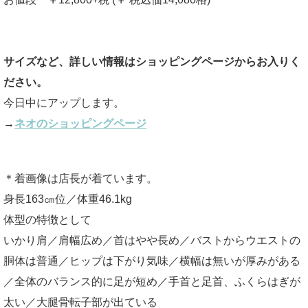
サイズなど、詳しい情報はショッピングページからお入りく
ださい。
今日中にアップします。
→
ネオのショッピングページ
＊着画像は店長が着ています。
身長163㎝位／体重46.1kg
体型の特徴として
いかり肩／肩幅広め／首はやや長め／バストからウエストの
胴体は普通／ヒップは下がり気味／横幅は無いが厚みがある
／全体のバランス的に足が短め／手首と足首、ふくらはぎが
太い／大腿骨転子部が出ている