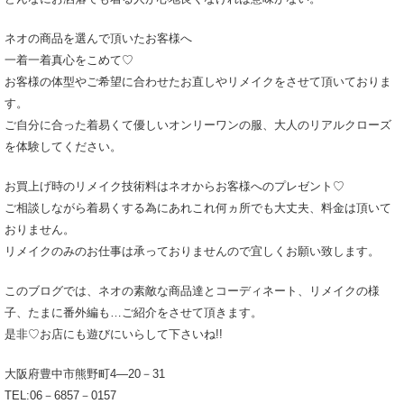
ネオの商品を選んで頂いたお客様へ
一着一着真心をこめて♡
お客様の体型やご希望に合わせたお直しやリメイクをさせて頂いておりま
す。
ご自分に合った着易くて優しいオンリーワンの服、大人のリアルクローズ
を体験してください。
お買上げ時のリメイク技術料はネオからお客様へのプレゼント♡
ご相談しながら着易くする為にあれこれ何ヵ所でも大丈夫、料金は頂いて
おりません。
リメイクのみのお仕事は承っておりませんので宜しくお願い致します。
このブログでは、ネオの素敵な商品達とコーディネート、リメイクの様
子、たまに番外編も…ご紹介をさせて頂きます。
是非♡お店にも遊びにいらして下さいね!!
大阪府豊中市熊野町4―20－31
TEL:06－6857－0157