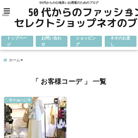
50代からの心地良いお洒落のためのブログ
menu
トップペー
お問い合わ
ショッピン
ネオのお直
ジ
せ
グ
し
ホーム
「 お客様コーデ 」 一覧
♡番外編の記事