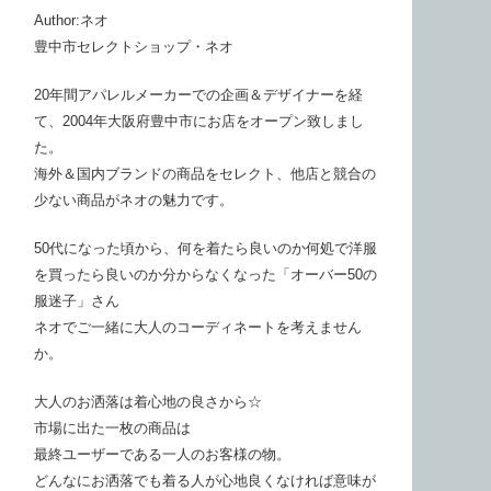
Author:ネオ
豊中市セレクトショップ・ネオ
20年間アパレルメーカーでの企画＆デザイナーを経
て、2004年大阪府豊中市にお店をオープン致しまし
た。
海外＆国内ブランドの商品をセレクト、他店と競合の
少ない商品がネオの魅力です。
50代になった頃から、何を着たら良いのか何処で洋服
を買ったら良いのか分からなくなった「オーバー50の
服迷子」さん
ネオでご一緒に大人のコーディネートを考えません
か。
大人のお洒落は着心地の良さから☆
市場に出た一枚の商品は
最終ユーザーである一人のお客様の物。
どんなにお洒落でも着る人が心地良くなければ意味が