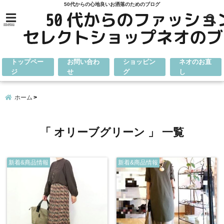
50代からの心地良いお洒落のためのブログ
menu
トップペー
お問い合わ
ショッピン
ネオのお直
ジ
せ
グ
し
ホーム
「 オリーブグリーン 」 一覧
新着&商品情報
新着&商品情報