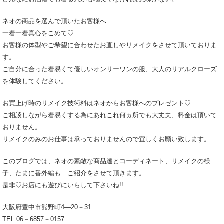
ネオの商品を選んで頂いたお客様へ
一着一着真心をこめて♡
お客様の体型やご希望に合わせたお直しやリメイクをさせて頂いておりま
す。
ご自分に合った着易くて優しいオンリーワンの服、大人のリアルクローズ
を体験してください。
お買上げ時のリメイク技術料はネオからお客様へのプレゼント♡
ご相談しながら着易くする為にあれこれ何ヵ所でも大丈夫、料金は頂いて
おりません。
リメイクのみのお仕事は承っておりませんので宜しくお願い致します。
このブログでは、ネオの素敵な商品達とコーディネート、リメイクの様
子、たまに番外編も…ご紹介をさせて頂きます。
是非♡お店にも遊びにいらして下さいね!!
大阪府豊中市熊野町4―20－31
TEL:06－6857－0157