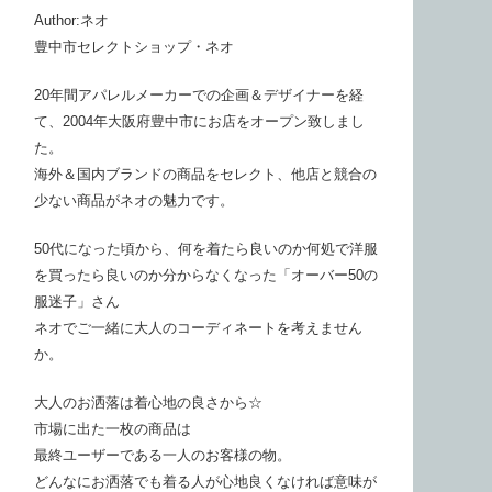
Author:ネオ
豊中市セレクトショップ・ネオ
20年間アパレルメーカーでの企画＆デザイナーを経
て、2004年大阪府豊中市にお店をオープン致しまし
た。
海外＆国内ブランドの商品をセレクト、他店と競合の
少ない商品がネオの魅力です。
50代になった頃から、何を着たら良いのか何処で洋服
を買ったら良いのか分からなくなった「オーバー50の
服迷子」さん
ネオでご一緒に大人のコーディネートを考えません
か。
大人のお洒落は着心地の良さから☆
市場に出た一枚の商品は
最終ユーザーである一人のお客様の物。
どんなにお洒落でも着る人が心地良くなければ意味が