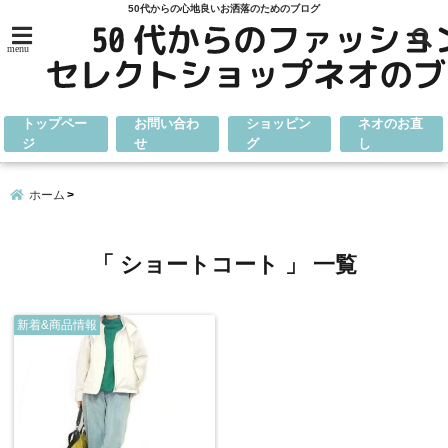
50代からの心地良いお洒落のためのブログ
menu
トップペー
お問い合わ
ショッピン
ネオのお直
ジ
せ
グ
し
ホーム
「 ショートコート 」 一覧
新着&商品情報