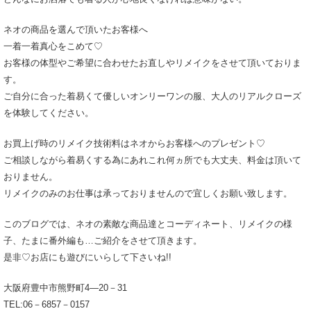
ネオの商品を選んで頂いたお客様へ
一着一着真心をこめて♡
お客様の体型やご希望に合わせたお直しやリメイクをさせて頂いておりま
す。
ご自分に合った着易くて優しいオンリーワンの服、大人のリアルクローズ
を体験してください。
お買上げ時のリメイク技術料はネオからお客様へのプレゼント♡
ご相談しながら着易くする為にあれこれ何ヵ所でも大丈夫、料金は頂いて
おりません。
リメイクのみのお仕事は承っておりませんので宜しくお願い致します。
このブログでは、ネオの素敵な商品達とコーディネート、リメイクの様
子、たまに番外編も…ご紹介をさせて頂きます。
是非♡お店にも遊びにいらして下さいね!!
大阪府豊中市熊野町4―20－31
TEL:06－6857－0157