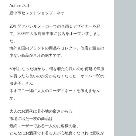
Author:ネオ
豊中市セレクトショップ・ネオ
20年間アパレルメーカーでの企画＆デザイナーを経
て、2004年大阪府豊中市にお店をオープン致しまし
た。
海外＆国内ブランドの商品をセレクト、他店と競合の
少ない商品がネオの魅力です。
50代になった頃から、何を着たら良いのか何処で洋服
を買ったら良いのか分からなくなった「オーバー50の
服迷子」さん
ネオでご一緒に大人のコーディネートを考えません
か。
大人のお洒落は着心地の良さから☆
市場に出た一枚の商品は
最終ユーザーである一人のお客様の物。
どんなにお洒落でも着る人が心地良くなければ意味が