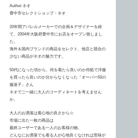
Author:ネオ
豊中市セレクトショップ・ネオ
20年間アパレルメーカーでの企画＆デザイナーを経
て、2004年大阪府豊中市にお店をオープン致しまし
た。
海外＆国内ブランドの商品をセレクト、他店と競合の
少ない商品がネオの魅力です。
50代になった頃から、何を着たら良いのか何処で洋服
を買ったら良いのか分からなくなった「オーバー50の
服迷子」さん
ネオでご一緒に大人のコーディネートを考えません
か。
大人のお洒落は着心地の良さから☆
市場に出た一枚の商品は
最終ユーザーである一人のお客様の物。
どんなにお洒落でも着る人が心地良くなければ意味が