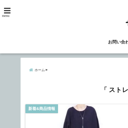
menu
お問い合
ホーム
「 スト
新着&商品情報