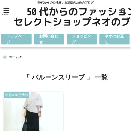
50代からの心地良いお洒落のためのブログ
menu
トップペー
お問い合わ
ショッピン
ネオのお直
ジ
せ
グ
し
ホーム
「 バルーンスリーブ 」 一覧
新着&商品情報