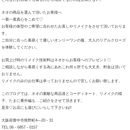
ネオの商品を選んで頂いたお客様へ
一着一着真心をこめて♡
お客様の体型やご希望に合わせたお直しやリメイクをさせて頂いておりま
す。
ご自分に合った着易くて優しいオンリーワンの服、大人のリアルクローズ
を体験してください。
お買上げ時のリメイク技術料はネオからお客様へのプレゼント♡
ご相談しながら着易くする為にあれこれ何ヵ所でも大丈夫、料金は頂いて
おりません。
リメイクのみのお仕事は承っておりませんので宜しくお願い致します。
このブログでは、ネオの素敵な商品達とコーディネート、リメイクの様
子、たまに番外編も…ご紹介をさせて頂きます。
是非♡お店にも遊びにいらして下さいね!!
大阪府豊中市熊野町4―20－31
TEL:06－6857－0157