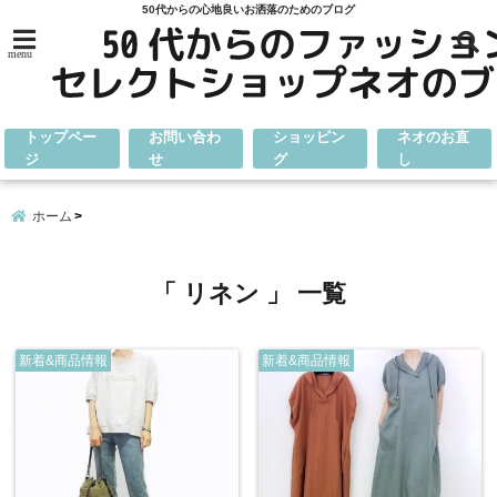
50代からの心地良いお洒落のためのブログ
menu
トップペー
お問い合わ
ショッピン
ネオのお直
ジ
せ
グ
し
ホーム
「 リネン 」 一覧
新着&商品情報
新着&商品情報