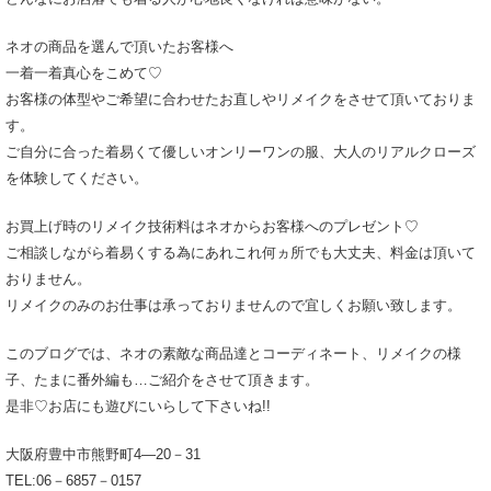
ネオの商品を選んで頂いたお客様へ
一着一着真心をこめて♡
お客様の体型やご希望に合わせたお直しやリメイクをさせて頂いておりま
す。
ご自分に合った着易くて優しいオンリーワンの服、大人のリアルクローズ
を体験してください。
お買上げ時のリメイク技術料はネオからお客様へのプレゼント♡
ご相談しながら着易くする為にあれこれ何ヵ所でも大丈夫、料金は頂いて
おりません。
リメイクのみのお仕事は承っておりませんので宜しくお願い致します。
このブログでは、ネオの素敵な商品達とコーディネート、リメイクの様
子、たまに番外編も…ご紹介をさせて頂きます。
是非♡お店にも遊びにいらして下さいね!!
大阪府豊中市熊野町4―20－31
TEL:06－6857－0157